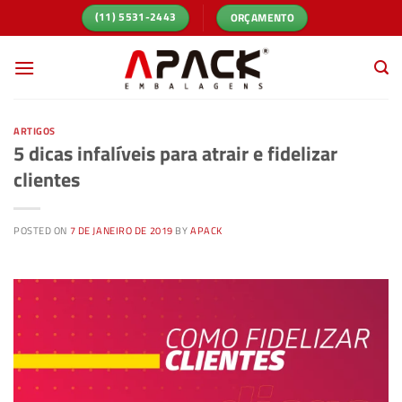
Skip
ORÇAMENTO
(11) 5531-2443
to
content
ARTIGOS
5 dicas infalíveis para atrair e fidelizar
clientes
POSTED ON
7 DE JANEIRO DE 2019
BY
APACK