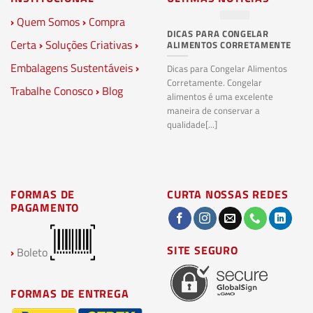
›
Quem Somos
›
Compra
DICAS PARA CONGELAR
PL
Certa
›
Soluções Criativas
›
ALIMENTOS CORRETAMENTE
C
S
Embalagens Sustentáveis
›
P
Dicas para Congelar Alimentos
Corretamente. Congelar
Trabalhe Conosco
›
Blog
Pl
alimentos é uma excelente
Co
maneira de conservar a
bi
qualidade[...]
pl
ma
FORMAS DE
CURTA NOSSAS REDES
PAGAMENTO
SITE SEGURO
›
Boleto
FORMAS DE ENTREGA