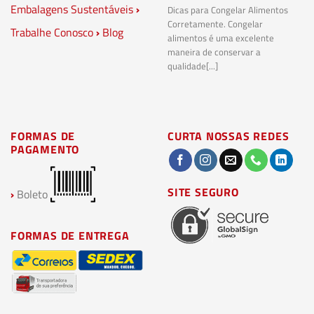
Embalagens Sustentáveis
›
P
Dicas para Congelar Alimentos
Corretamente. Congelar
Trabalhe Conosco
›
Blog
Pl
alimentos é uma excelente
Co
maneira de conservar a
bi
qualidade[...]
pl
ma
FORMAS DE
CURTA NOSSAS REDES
PAGAMENTO
SITE SEGURO
›
Boleto
FORMAS DE ENTREGA