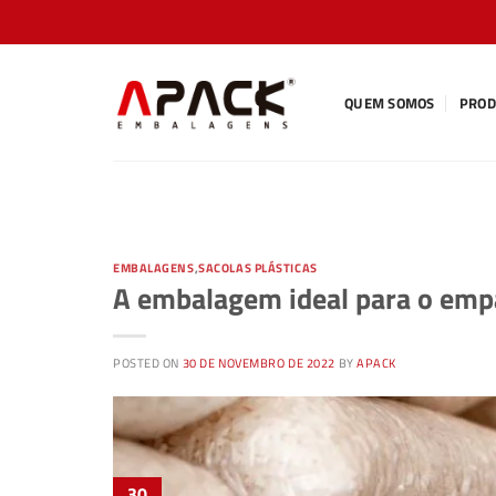
Skip
to
content
QUEM SOMOS
PROD
EMBALAGENS
,
SACOLAS PLÁSTICAS
A embalagem ideal para o emp
POSTED ON
30 DE NOVEMBRO DE 2022
BY
APACK
30