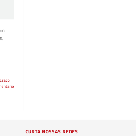
Com
s,
z
,
saco
mentário
CURTA NOSSAS REDES