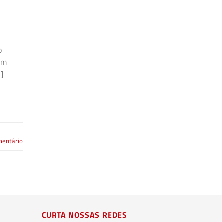
o
am
…]
mentário
CURTA NOSSAS REDES