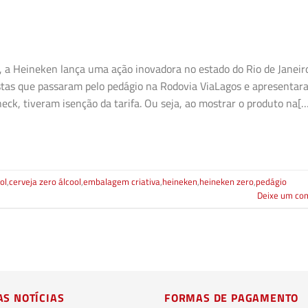
, a Heineken lança uma ação inovadora no estado do Rio de Janeir
stas que passaram pelo pedágio na Rodovia ViaLagos e apresentar
eck, tiveram isenção da tarifa. Ou seja, ao mostrar o produto na[
ol
,
cerveja zero álcool
,
embalagem criativa
,
heineken
,
heineken zero
,
pedágio
Deixe um co
AS NOTÍCIAS
FORMAS DE PAGAMENTO