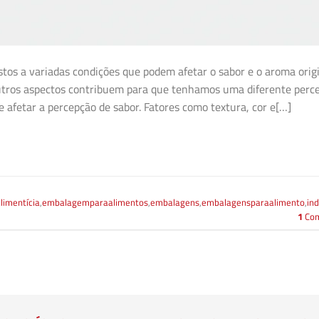
tos a variadas condições que podem afetar o sabor e o aroma origi
outros aspectos contribuem para que tenhamos uma diferente perc
afetar a percepção de sabor. Fatores como textura, cor e[…]
imentícia
,
embalagemparaalimentos
,
embalagens
,
embalagensparaalimento
,
in
1
Com