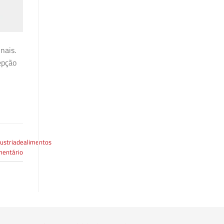
nais.
epção
dustriadealimentos
entário