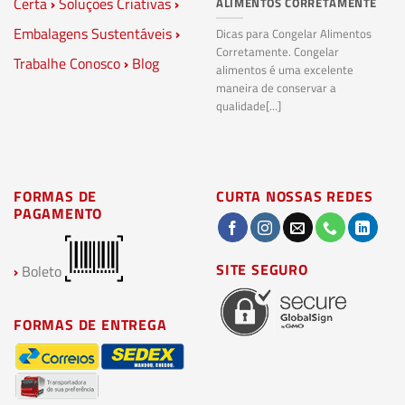
Certa
›
Soluções Criativas
›
ALIMENTOS CORRETAMENTE
C
S
Embalagens Sustentáveis
›
P
Dicas para Congelar Alimentos
Corretamente. Congelar
Trabalhe Conosco
›
Blog
Pl
alimentos é uma excelente
Co
maneira de conservar a
bi
qualidade[...]
pl
ma
FORMAS DE
CURTA NOSSAS REDES
PAGAMENTO
SITE SEGURO
›
Boleto
FORMAS DE ENTREGA