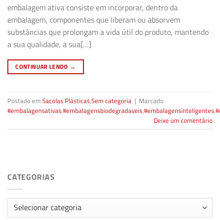
embalagem ativa consiste em incorporar, dentro da
embalagem, componentes que liberam ou absorvem
substâncias que prolongam a vida útil do produto, mantendo
a sua qualidade, a sua[…]
CONTINUAR LENDO
→
Postado em
Sacolas Plásticas
,
Sem categoria
|
Marcado
#embalagensativas
,
#embalagensbiodegradaveis
,
#embalagensinteligentes
,
#
Deixe um comentário
CATEGORIAS
Categorias