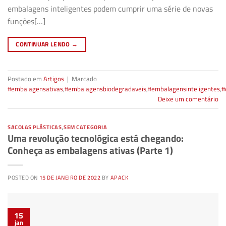
embalagens inteligentes podem cumprir uma série de novas
funções[…]
CONTINUAR LENDO
→
Postado em
Artigos
|
Marcado
#embalagensativas
,
#embalagensbiodegradaveis
,
#embalagensinteligentes
,
#
Deixe um comentário
SACOLAS PLÁSTICAS
,
SEM CATEGORIA
Uma revolução tecnológica está chegando:
Conheça as embalagens ativas (Parte 1)
POSTED ON
15 DE JANEIRO DE 2022
BY
APACK
15
jan