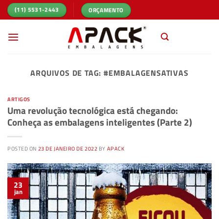
Skip
ORÇAMENTO
(11) 5531-2443
to
content
ARQUIVOS DE TAG:
#EMBALAGENSATIVAS
ARTIGOS
Uma revolução tecnológica está chegando:
Conheça as embalagens inteligentes (Parte 2)
POSTED ON
23 DE JANEIRO DE 2022
BY
APACK
23
jan