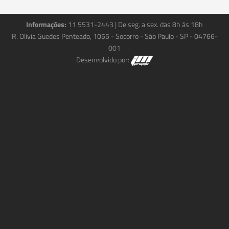
Informações:
11 5531-2443
| De seg. a sex. das 8h às 18h
R. Olívia Guedes Penteado, 1055 - Socorro - São Paulo - SP - 04766-
001
Desenvolvido por: