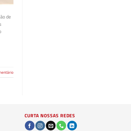
ção de
s
o
mentário
CURTA NOSSAS REDES