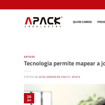
Skip
to
content
QUEM SOMOS
PROD
ARTIGOS
Tecnologia permite mapear a j
POSTED ON
20 DE JANEIRO DE 2020
BY
APACK
20
jan