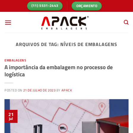
Skip
ORÇAMENTO
(11) 5531-2443
to
content
ARQUIVOS DE TAG:
NÍVEIS DE EMBALAGENS
EMBALAGENS
A importância da embalagem no processo de
logística
POSTED ON
21 DE JULHO DE 2023
BY
APACK
21
jul