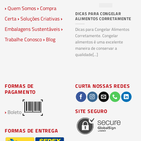
›
Quem Somos
›
Compra
DICAS PARA CONGELAR
PL
Certa
›
Soluções Criativas
›
ALIMENTOS CORRETAMENTE
C
S
Embalagens Sustentáveis
›
P
Dicas para Congelar Alimentos
Corretamente. Congelar
Trabalhe Conosco
›
Blog
Pl
alimentos é uma excelente
Co
maneira de conservar a
bi
qualidade[...]
pl
ma
FORMAS DE
CURTA NOSSAS REDES
PAGAMENTO
SITE SEGURO
›
Boleto
FORMAS DE ENTREGA