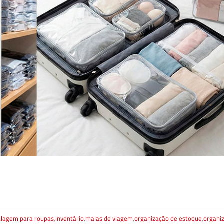
lagem para roupas
,
inventário
,
malas de viagem
,
organização de estoque
,
organi