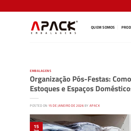
Skip
to
content
QUEM SOMOS
PROD
EMBALAGENS
Organização Pós-Festas: Como 
Estoques e Espaços Doméstico
POSTED ON
15 DE JANEIRO DE 2026
BY
APACK
15
jan