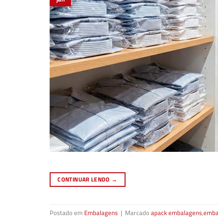
CONTINUAR LENDO
→
Postado em
Embalagens
|
Marcado
apack embalagens
,
emba