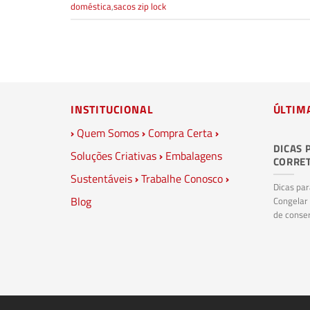
doméstica
,
sacos zip lock
INSTITUCIONAL
ÚLTIM
›
Quem Somos
›
Compra Certa
›
DICAS 
Soluções Criativas
›
Embalagens
CORRE
Sustentáveis
›
Trabalhe Conosco
›
Dicas pa
Blog
Congelar
de conser