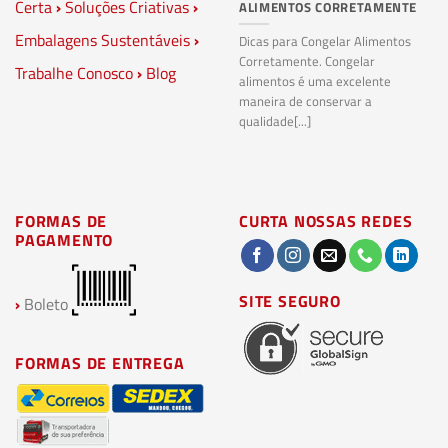
Certa
›
Soluções Criativas
›
ALIMENTOS CORRETAMENTE
C
S
Embalagens Sustentáveis
›
P
Dicas para Congelar Alimentos
Corretamente. Congelar
Trabalhe Conosco
›
Blog
Pl
alimentos é uma excelente
Co
maneira de conservar a
bi
qualidade[...]
pl
ma
FORMAS DE
CURTA NOSSAS REDES
PAGAMENTO
SITE SEGURO
›
Boleto
FORMAS DE ENTREGA