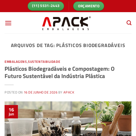
Skip
ORÇAMENTO
(11) 5531-2443
to
content
ARQUIVOS DE TAG:
PLÁSTICOS BIODEGRADÁVEIS
EMBALAGENS
,
SUSTENTABILIDADE
Plásticos Biodegradáveis e Compostagem: O
Futuro Sustentável da Indústria Plástica
POSTED ON
16 DE JUNHO DE 2026
BY
APACK
16
jun