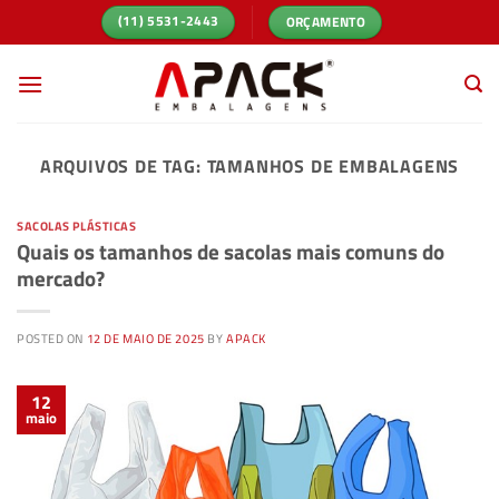
Skip
ORÇAMENTO
(11) 5531-2443
to
content
ARQUIVOS DE TAG:
TAMANHOS DE EMBALAGENS
SACOLAS PLÁSTICAS
Quais os tamanhos de sacolas mais comuns do
mercado?
POSTED ON
12 DE MAIO DE 2025
BY
APACK
12
maio