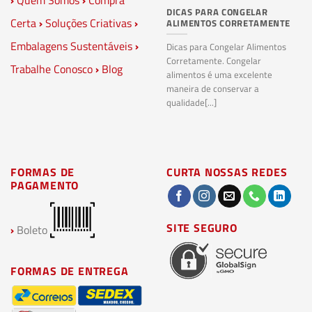
›
Quem Somos
›
Compra
DICAS PARA CONGELAR
PL
Certa
›
Soluções Criativas
›
ALIMENTOS CORRETAMENTE
C
S
Embalagens Sustentáveis
›
P
Dicas para Congelar Alimentos
Corretamente. Congelar
Trabalhe Conosco
›
Blog
Pl
alimentos é uma excelente
Co
maneira de conservar a
bi
qualidade[...]
pl
ma
FORMAS DE
CURTA NOSSAS REDES
PAGAMENTO
SITE SEGURO
›
Boleto
FORMAS DE ENTREGA