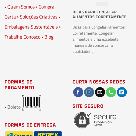
›
Quem Somos
›
Compra
DICAS PARA CONGELAR
PL
Certa
›
Soluções Criativas
›
ALIMENTOS CORRETAMENTE
C
S
Embalagens Sustentáveis
›
P
Dicas para Congelar Alimentos
Corretamente. Congelar
Trabalhe Conosco
›
Blog
Pl
alimentos é uma excelente
Co
maneira de conservar a
bi
qualidade[...]
pl
ma
FORMAS DE
CURTA NOSSAS REDES
PAGAMENTO
SITE SEGURO
›
Boleto
FORMAS DE ENTREGA