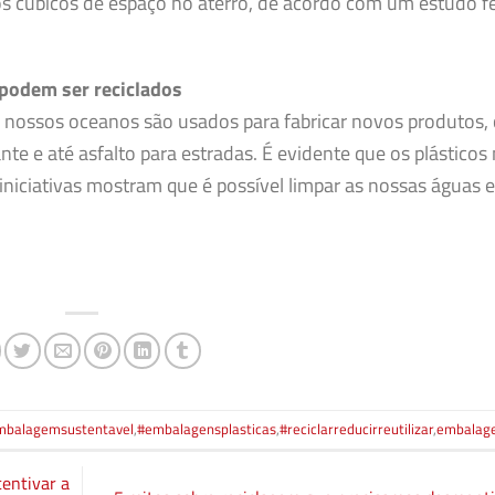
ros cúbicos de espaço no aterro, de acordo com um estudo f
 podem ser reciclados
e nossos oceanos são usados para fabricar novos produtos
ante e até asfalto para estradas. É evidente que os plásticos
iniciativas mostram que é possível limpar as nossas águas e
mbalagemsustentavel
,
#embalagensplasticas
,
#reciclarreducirreutilizar
,
embalag
entivar a