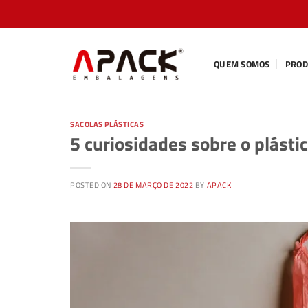
Skip
to
content
QUEM SOMOS
PROD
SACOLAS PLÁSTICAS
5 curiosidades sobre o plásti
POSTED ON
28 DE MARÇO DE 2022
BY
APACK