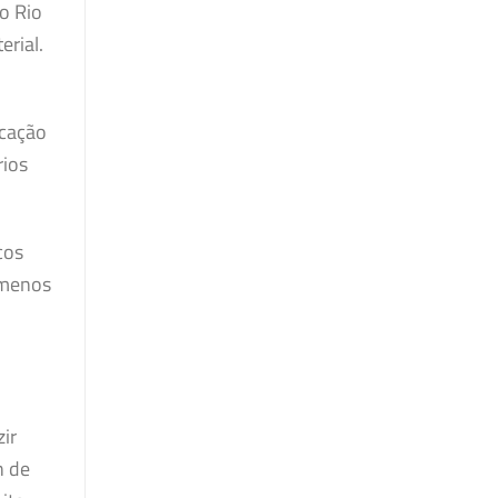
o Rio
rial.
icação
rios
cos
 menos
ir
h de