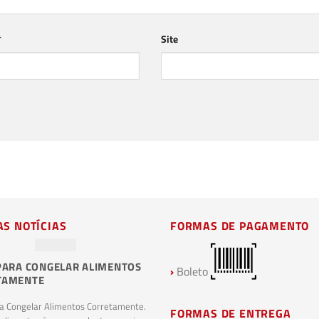
*
Site
AS NOTÍCIAS
FORMAS DE PAGAMENTO
PARA CONGELAR ALIMENTOS
PLÁSTICOS BIODEGRADÁVEIS E
›
Boleto
TAMENTE
COMPOSTAGEM: O FUTURO
SUSTENTÁVEL DA INDÚSTRIA
ra Congelar Alimentos Corretamente.
PLÁSTICA
FORMAS DE ENTREGA