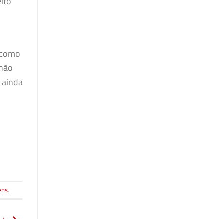
eito
, como
 não
 ainda
ens
.