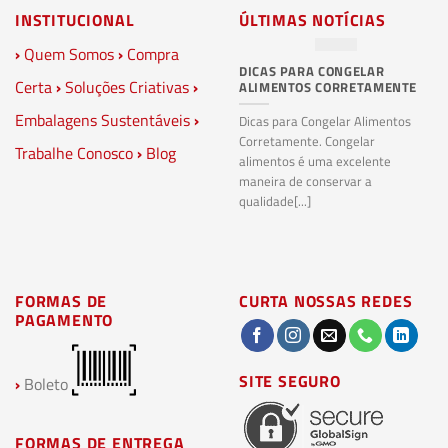
INSTITUCIONAL
ÚLTIMAS NOTÍCIAS
›
Quem Somos
›
Compra
DICAS PARA CONGELAR
PL
Certa
›
Soluções Criativas
›
ALIMENTOS CORRETAMENTE
C
S
Embalagens Sustentáveis
›
P
Dicas para Congelar Alimentos
Corretamente. Congelar
Trabalhe Conosco
›
Blog
Pl
alimentos é uma excelente
Co
maneira de conservar a
bi
qualidade[...]
pl
ma
FORMAS DE
CURTA NOSSAS REDES
PAGAMENTO
SITE SEGURO
›
Boleto
FORMAS DE ENTREGA