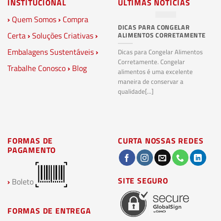
INSTITUCIONAL
ÚLTIMAS NOTÍCIAS
›
Quem Somos
›
Compra
DICAS PARA CONGELAR
PL
Certa
›
Soluções Criativas
›
ALIMENTOS CORRETAMENTE
C
S
Embalagens Sustentáveis
›
P
Dicas para Congelar Alimentos
Corretamente. Congelar
Trabalhe Conosco
›
Blog
Pl
alimentos é uma excelente
Co
maneira de conservar a
bi
qualidade[...]
pl
ma
FORMAS DE
CURTA NOSSAS REDES
PAGAMENTO
SITE SEGURO
›
Boleto
FORMAS DE ENTREGA