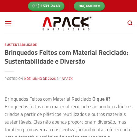
Skip
ORÇAMENTO
(11) 5531-2443
to
content
SUSTENTABILIDADE
Brinquedos Feitos com Material Reciclado:
Sustentabilidade e Diversão
POSTED ON
9 DE JUNHO DE 2026
BY
APACK
Brinquedos Feitos com Material Reciclado
O que é?
Brinquedos feitos com material reciclado são produtos lúdicos
criados a partir de plásticos reutilizados e outros materiais
sustentáveis. Eles não apenas proporcionam diversão, mas
também promovem a conscientização ambiental, oferecendo
uma alternativa ecológica às opções convencionais.