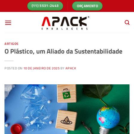
Skip
ORÇAMENTO
(11) 5531-2443
to
content
ARTIGOS
O Plástico, um Aliado da Sustentabilidade
POSTED ON
10 DE JANEIRO DE 2025
BY
APACK