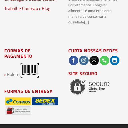
Corretamente. Congelar
Trabalhe Conosco
›
Blog
Pl
alimentos é uma excelente
Co
maneira de conservar a
bi
qualidade[...]
pl
ma
FORMAS DE
CURTA NOSSAS REDES
PAGAMENTO
SITE SEGURO
›
Boleto
FORMAS DE ENTREGA