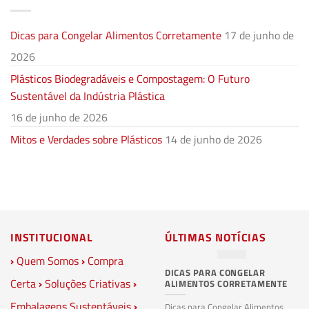
Dicas para Congelar Alimentos Corretamente
17 de junho de
2026
Plásticos Biodegradáveis e Compostagem: O Futuro
Sustentável da Indústria Plástica
16 de junho de 2026
Mitos e Verdades sobre Plásticos
14 de junho de 2026
INSTITUCIONAL
ÚLTIMAS NOTÍCIAS
›
Quem Somos
›
Compra
DICAS PARA CONGELAR
PL
Certa
›
Soluções Criativas
›
ALIMENTOS CORRETAMENTE
C
S
Embalagens Sustentáveis
›
P
Dicas para Congelar Alimentos