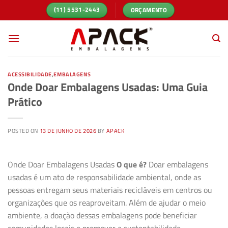
Skip
ORÇAMENTO
(11) 5531-2443
to
content
ACESSIBILIDADE
,
EMBALAGENS
Onde Doar Embalagens Usadas: Uma Guia
Prático
POSTED ON
13 DE JUNHO DE 2026
BY
APACK
Onde Doar Embalagens Usadas
O que é?
Doar embalagens
usadas é um ato de responsabilidade ambiental, onde as
pessoas entregam seus materiais recicláveis em centros ou
organizações que os reaproveitam. Além de ajudar o meio
ambiente, a doação dessas embalagens pode beneficiar
comunidades locais e promover a sustentabilidade.