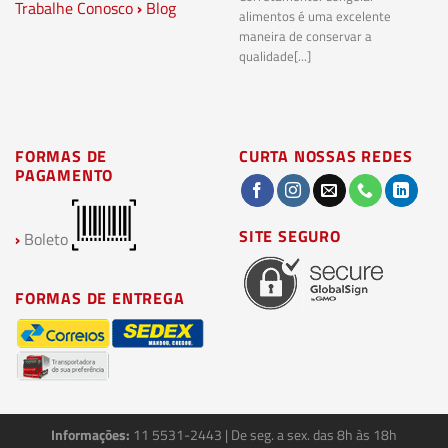
Trabalhe Conosco
›
Blog
Pl
alimentos é uma excelente
Co
maneira de conservar a
bi
qualidade[...]
pl
ma
FORMAS DE
CURTA NOSSAS REDES
PAGAMENTO
SITE SEGURO
›
Boleto
FORMAS DE ENTREGA
Informações:
11 5531-2443
| De seg. a sex. das 8h às 18h