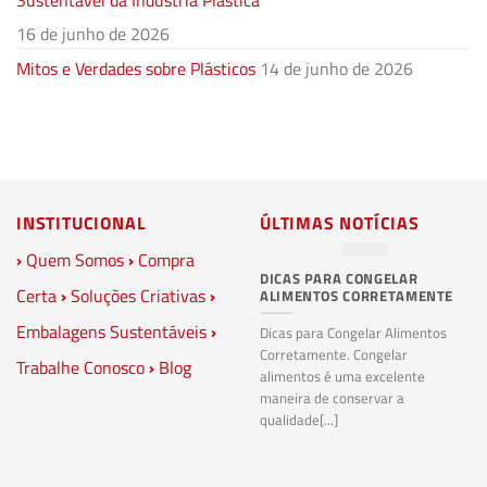
16 de junho de 2026
Mitos e Verdades sobre Plásticos
14 de junho de 2026
INSTITUCIONAL
ÚLTIMAS NOTÍCIAS
›
Quem Somos
›
Compra
DICAS PARA CONGELAR
PL
Certa
›
Soluções Criativas
›
ALIMENTOS CORRETAMENTE
C
S
Embalagens Sustentáveis
›
P
Dicas para Congelar Alimentos
Corretamente. Congelar
Trabalhe Conosco
›
Blog
Pl
alimentos é uma excelente
Co
maneira de conservar a
bi
qualidade[...]
pl
ma