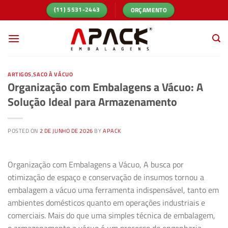
Skip
ORÇAMENTO
(11) 5531-2443
to
content
ARTIGOS
,
SACO À VÁCUO
Organização com Embalagens a Vácuo: A
Solução Ideal para Armazenamento
POSTED ON
2 DE JUNHO DE 2026
BY
APACK
Organização com Embalagens a Vácuo, A busca por
otimização de espaço e conservação de insumos tornou a
embalagem a vácuo uma ferramenta indispensável, tanto em
ambientes domésticos quanto em operações industriais e
comerciais. Mais do que uma simples técnica de embalagem,
o armazenamento a vácuo é um processo de engenharia