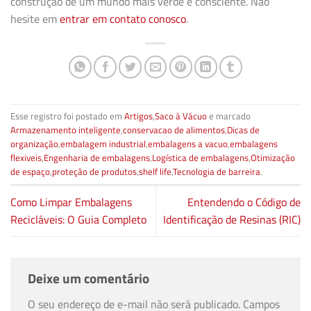
construção de um mundo mais verde e consciente. Não
hesite em
entrar em contato conosco
.
Esse registro foi postado em
Artigos
,
Saco à Vácuo
e marcado
Armazenamento inteligente
,
conservacao de alimentos
,
Dicas de
organização
,
embalagem industrial
,
embalagens a vacuo
,
embalagens
flexiveis
,
Engenharia de embalagens
,
Logística de embalagens
,
Otimização
de espaço
,
proteção de produtos
,
shelf life
,
Tecnologia de barreira
.
Como Limpar Embalagens
Entendendo o Código de
Recicláveis: O Guia Completo
Identificação de Resinas (RIC)
Deixe um comentário
O seu endereço de e-mail não será publicado.
Campos