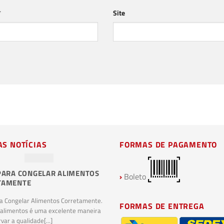
*
Site
AS NOTÍCIAS
FORMAS DE PAGAMENTO
PARA CONGELAR ALIMENTOS
PLÁSTICOS BIODEGRADÁVEIS E
›
Boleto
TAMENTE
COMPOSTAGEM: O FUTURO
SUSTENTÁVEL DA INDÚSTRIA
ra Congelar Alimentos Corretamente.
PLÁSTICA
FORMAS DE ENTREGA
 alimentos é uma excelente maneira
Plásticos Biodegradáveis e Compostagem.
var a qualidade[...]