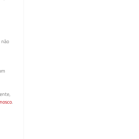
e não
com
ente,
onosco
.