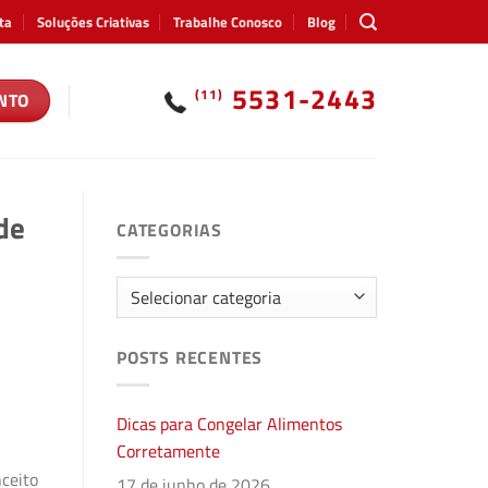
ta
Soluções Criativas
Trabalhe Conosco
Blog
5531-2443
(11)
NTO
de
CATEGORIAS
Categorias
POSTS RECENTES
Dicas para Congelar Alimentos
Corretamente
nceito
17 de junho de 2026