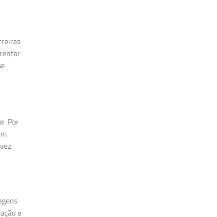
reiras
frentar
se
r. Por
ém
 vez
lagens
vação e