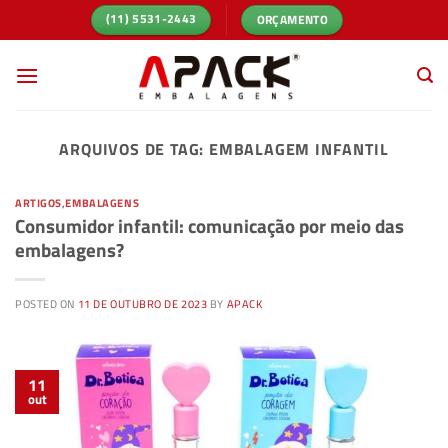
Skip
ORÇAMENTO
(11) 5531-2443
to
content
ARQUIVOS DE TAG:
EMBALAGEM INFANTIL
ARTIGOS
,
EMBALAGENS
Consumidor infantil: comunicação por meio das
embalagens?
POSTED ON
11 DE OUTUBRO DE 2023
BY
APACK
11
out