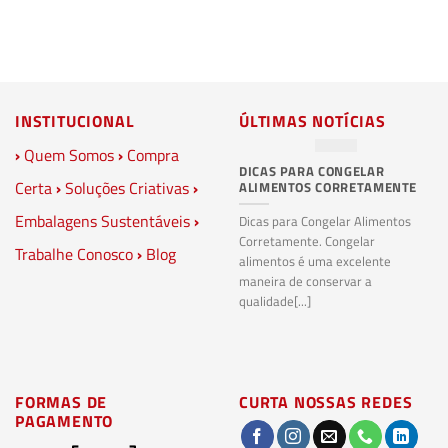
INSTITUCIONAL
ÚLTIMAS NOTÍCIAS
›
Quem Somos
›
Compra
DICAS PARA CONGELAR
PL
Certa
›
Soluções Criativas
›
ALIMENTOS CORRETAMENTE
C
S
Embalagens Sustentáveis
›
P
Dicas para Congelar Alimentos
Corretamente. Congelar
Trabalhe Conosco
›
Blog
Pl
alimentos é uma excelente
Co
maneira de conservar a
bi
qualidade[...]
pl
ma
FORMAS DE
CURTA NOSSAS REDES
PAGAMENTO