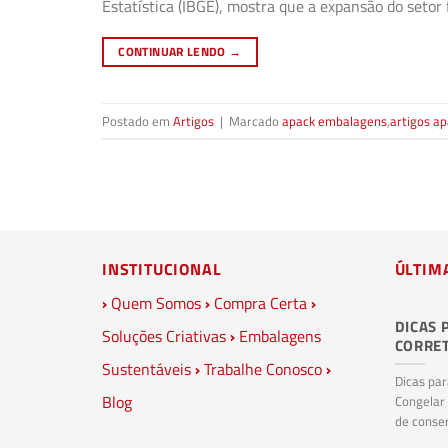
Estatística (IBGE), mostra que a expansão do seto
CONTINUAR LENDO
→
Postado em
Artigos
|
Marcado
apack embalagens
,
artigos a
INSTITUCIONAL
ÚLTIM
›
Quem Somos
›
Compra Certa
›
DICAS 
Soluções Criativas
›
Embalagens
CORRE
Sustentáveis
›
Trabalhe Conosco
›
Dicas pa
Blog
Congelar
de conser