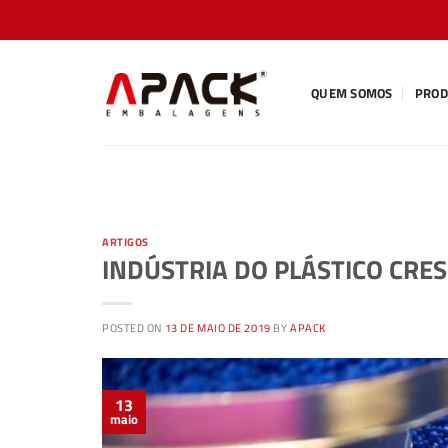
Skip
to
content
QUEM SOMOS
PROD
ARTIGOS
INDÚSTRIA DO PLÁSTICO CRES
POSTED ON
13 DE MAIO DE 2019
BY
APACK
13
maio