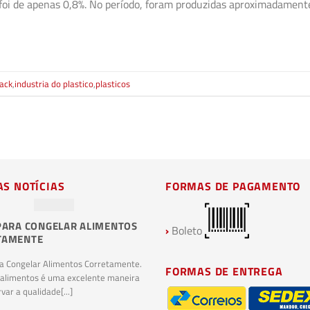
r foi de apenas 0,8%. No período, foram produzidas aproximadament
pack
,
industria do plastico
,
plasticos
AS NOTÍCIAS
FORMAS DE PAGAMENTO
PARA CONGELAR ALIMENTOS
PLÁSTICOS BIODEGRADÁVEIS E
›
Boleto
TAMENTE
COMPOSTAGEM: O FUTURO
SUSTENTÁVEL DA INDÚSTRIA
ra Congelar Alimentos Corretamente.
PLÁSTICA
FORMAS DE ENTREGA
 alimentos é uma excelente maneira
Plásticos Biodegradáveis e Compostagem.
var a qualidade[...]
Plásticos biodegradáveis são materiais