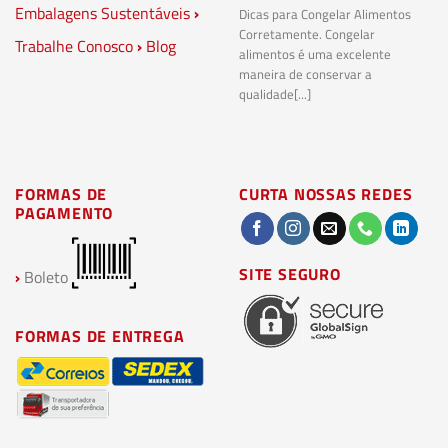
Embalagens Sustentáveis
›
P
Dicas para Congelar Alimentos
Corretamente. Congelar
Trabalhe Conosco
›
Blog
Pl
alimentos é uma excelente
Co
maneira de conservar a
bi
qualidade[...]
pl
ma
FORMAS DE
CURTA NOSSAS REDES
PAGAMENTO
SITE SEGURO
›
Boleto
FORMAS DE ENTREGA