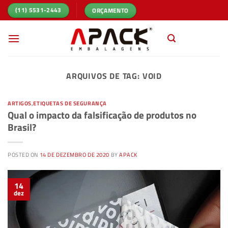
Skip
ORÇAMENTO
(11) 5531-2443
to
content
ARQUIVOS DE TAG:
VOID
ARTIGOS
,
ETIQUETAS DE SEGURANÇA
Qual o impacto da falsificação de produtos no
Brasil?
POSTED ON
14 DE DEZEMBRO DE 2020
BY
APACK
14
dez