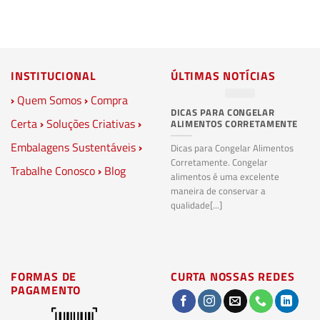
INSTITUCIONAL
ÚLTIMAS NOTÍCIAS
›
Quem Somos
›
Compra
DICAS PARA CONGELAR
PL
Certa
›
Soluções Criativas
›
ALIMENTOS CORRETAMENTE
C
S
Embalagens Sustentáveis
›
P
Dicas para Congelar Alimentos
Corretamente. Congelar
Trabalhe Conosco
›
Blog
Pl
alimentos é uma excelente
Co
maneira de conservar a
bi
qualidade[...]
pl
ma
FORMAS DE
CURTA NOSSAS REDES
PAGAMENTO