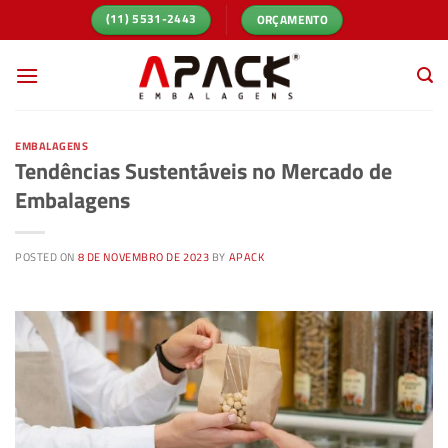
Skip
ORÇAMENTO
(11) 5531-2443
to
content
EMBALAGENS
Tendências Sustentáveis no Mercado de
Embalagens
POSTED ON
8 DE NOVEMBRO DE 2023
BY
APACK