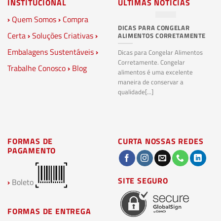
INSTITUCIONAL
ÚLTIMAS NOTÍCIAS
›
Quem Somos
›
Compra
DICAS PARA CONGELAR
PL
Certa
›
Soluções Criativas
›
ALIMENTOS CORRETAMENTE
C
S
Embalagens Sustentáveis
›
P
Dicas para Congelar Alimentos
Corretamente. Congelar
Trabalhe Conosco
›
Blog
Pl
alimentos é uma excelente
Co
maneira de conservar a
bi
qualidade[...]
pl
ma
FORMAS DE
CURTA NOSSAS REDES
PAGAMENTO
SITE SEGURO
›
Boleto
FORMAS DE ENTREGA