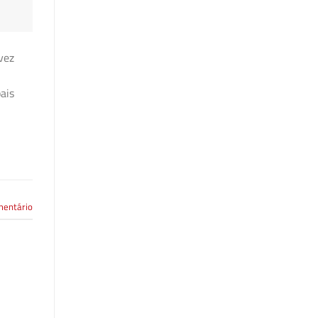
vez
ais
mentário