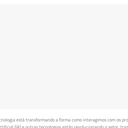
ecnologia está transformando a forma como interagimos com os pr
tificial (IA) e outras tecnologias estão revolucionando o setor, tra