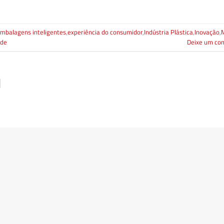
mbalagens inteligentes
,
experiência do consumidor
,
Indústria Plástica
,
Inovação
,
ade
Deixe um co
l