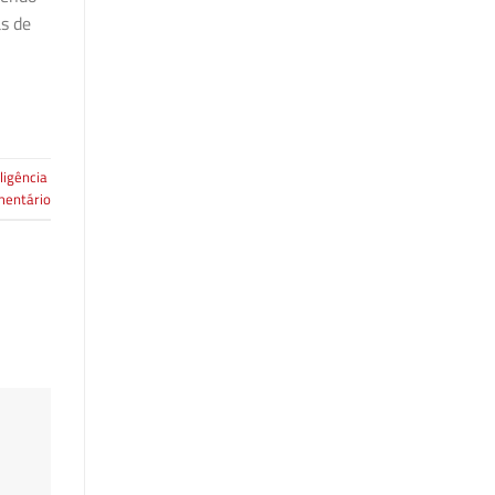
as de
ligência
mentário