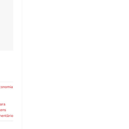
conomia
ara
gens
mentário