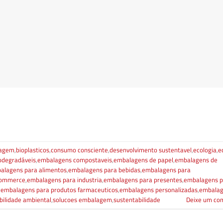
lagem
,
bioplasticos
,
consumo consciente
,
desenvolvimento sustentavel
,
ecologia
,
e
odegradáveis
,
embalagens compostaveis
,
embalagens de papel
,
embalagens de
alagens para alimentos
,
embalagens para bebidas
,
embalagens para
commerce
,
embalagens para industria
,
embalagens para presentes
,
embalagens p
,
embalagens para produtos farmaceuticos
,
embalagens personalizadas
,
embala
bilidade ambiental
,
solucoes embalagem
,
sustentabilidade
Deixe um co