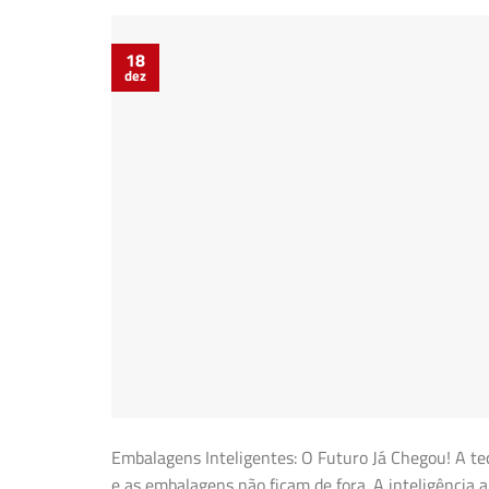
18
dez
Embalagens Inteligentes: O Futuro Já Chegou! A t
e as embalagens não ficam de fora. A inteligência ar