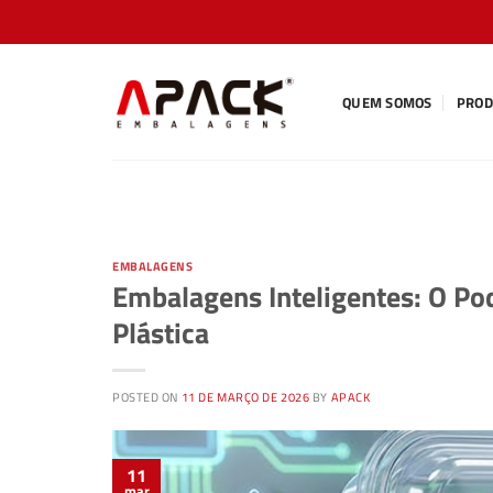
Skip
to
content
QUEM SOMOS
PROD
EMBALAGENS
Embalagens Inteligentes: O Po
Plástica
POSTED ON
11 DE MARÇO DE 2026
BY
APACK
11
mar