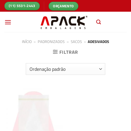
Skip
ORÇAMENTO
(11) 5531-2443
to
content
INÍCIO
»
PADRONIZADOS
»
SACOS
»
ADESIVADOS
FILTRAR