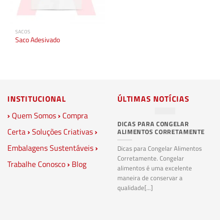
SACOS
Saco Adesivado
INSTITUCIONAL
ÚLTIMAS NOTÍCIAS
›
Quem Somos
›
Compra
DICAS PARA CONGELAR
PL
Certa
›
Soluções Criativas
›
ALIMENTOS CORRETAMENTE
C
S
Embalagens Sustentáveis
›
P
Dicas para Congelar Alimentos
Corretamente. Congelar
Trabalhe Conosco
›
Blog
Pl
alimentos é uma excelente
Co
maneira de conservar a
bi
qualidade[...]
pl
ma