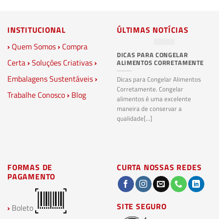
INSTITUCIONAL
ÚLTIMAS NOTÍCIAS
›
Quem Somos
›
Compra
DICAS PARA CONGELAR
PL
Certa
›
Soluções Criativas
›
ALIMENTOS CORRETAMENTE
C
S
Embalagens Sustentáveis
›
P
Dicas para Congelar Alimentos
Corretamente. Congelar
Trabalhe Conosco
›
Blog
Pl
alimentos é uma excelente
Co
maneira de conservar a
bi
qualidade[...]
pl
ma
FORMAS DE
CURTA NOSSAS REDES
PAGAMENTO
SITE SEGURO
›
Boleto