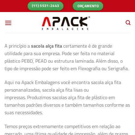
Skip
ORÇAMENTO
(11) 5531-2443
to
content
A princípio a
sacola alça fita
certamente é de grande
utilidade para sua empresa. Pode ser feita no material
plástico PEBD, PEAD ou estrutura laminada. Além disso, o
tipo de impressão pode ser feito em Flexografia ou Serigrafia.
Aqui na Apack Embalagens você encontra sacola alça fita
personanalizadas, sacola alça fita lisas ou
impressas. Produzimos sacolas alça fita de plástico em
tamanhos padrões diversos e também tamanhos conforme as
suas necessidades.
Temos preços extremamente competitivos em relação ao
mercado, uma ótima qualidade de impressão, além de prazos