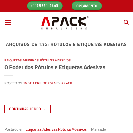
Skip
ORÇAMENTO
(11) 5531-2443
to
content
ARQUIVOS DE TAG:
RÓTULOS E ETIQUETAS ADESIVAS
ETIQUETAS ADESIVAS
,
RÓTULOS ADESIVOS
O Poder dos Rótulos e Etiquetas Adesivas
POSTED ON
10 DE ABRIL DE 2024
BY
APACK
CONTINUAR LENDO
→
Postado em
Etiquetas Adesivas
,
Rótulos Adesivos
|
Marcado