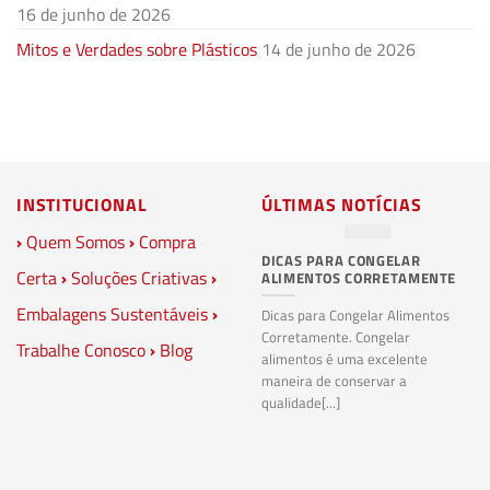
16 de junho de 2026
Mitos e Verdades sobre Plásticos
14 de junho de 2026
INSTITUCIONAL
ÚLTIMAS NOTÍCIAS
›
Quem Somos
›
Compra
DICAS PARA CONGELAR
PL
Certa
›
Soluções Criativas
›
ALIMENTOS CORRETAMENTE
C
S
Embalagens Sustentáveis
›
P
Dicas para Congelar Alimentos
Corretamente. Congelar
Trabalhe Conosco
›
Blog
Pl
alimentos é uma excelente
Co
maneira de conservar a
bi
qualidade[...]
pl
ma