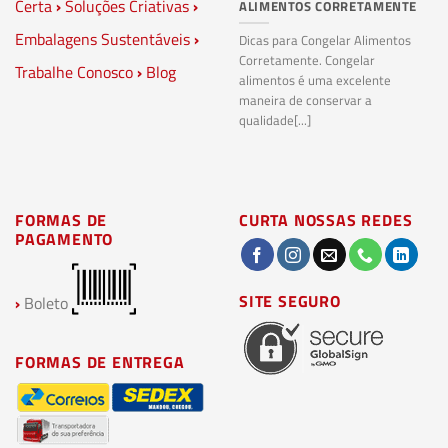
Certa
›
Soluções Criativas
›
ALIMENTOS CORRETAMENTE
C
S
Embalagens Sustentáveis
›
P
Dicas para Congelar Alimentos
Corretamente. Congelar
Trabalhe Conosco
›
Blog
Pl
alimentos é uma excelente
Co
maneira de conservar a
bi
qualidade[...]
pl
ma
FORMAS DE
CURTA NOSSAS REDES
PAGAMENTO
SITE SEGURO
›
Boleto
FORMAS DE ENTREGA