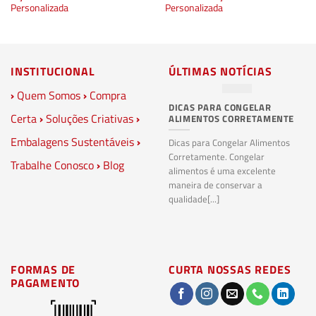
Personalizada
Personalizada
INSTITUCIONAL
ÚLTIMAS NOTÍCIAS
›
Quem Somos
›
Compra
DICAS PARA CONGELAR
PL
Certa
›
Soluções Criativas
›
ALIMENTOS CORRETAMENTE
C
S
Embalagens Sustentáveis
›
P
Dicas para Congelar Alimentos
Corretamente. Congelar
Trabalhe Conosco
›
Blog
Pl
alimentos é uma excelente
Co
maneira de conservar a
bi
qualidade[...]
pl
ma
FORMAS DE
CURTA NOSSAS REDES
PAGAMENTO