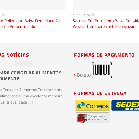
ADA
ALÇA VAZADA
m Polietileno Baixa Densidade Alça
Sacolas Em Polietileno Baixa Densid
reme Personalizado
Vazada Transparente Personalizado
AS NOTÍCIAS
FORMAS DE PAGAMENTO
PARA CONGELAR ALIMENTOS
PLÁSTICOS BIODEGRADÁVEIS E
›
Boleto
TAMENTE
COMPOSTAGEM: O FUTURO
SUSTENTÁVEL DA INDÚSTRIA
ra Congelar Alimentos Corretamente.
PLÁSTICA
FORMAS DE ENTREGA
 alimentos é uma excelente maneira
Plásticos Biodegradáveis e Compostagem.
var a qualidade[...]
Plásticos biodegradáveis são materiais
plásticos que se decompõem de maneira
natural[...]