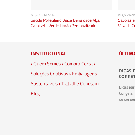
ALÇA CAMISETA
ALÇA VAZ
Sacola Polietileno Baixa Densidade Alça
Sacolas e
Camiseta Verde Limão Personalizado
Vazada C
INSTITUCIONAL
ÚLTIM
›
Quem Somos
›
Compra Certa
›
DICAS 
Soluções Criativas
›
Embalagens
CORRE
Sustentáveis
›
Trabalhe Conosco
›
Dicas pa
Blog
Congelar
de conser