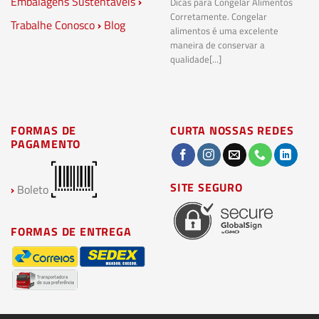
Embalagens Sustentáveis
›
P
Dicas para Congelar Alimentos
Corretamente. Congelar
Trabalhe Conosco
›
Blog
Pl
alimentos é uma excelente
Co
maneira de conservar a
bi
qualidade[...]
pl
ma
FORMAS DE
CURTA NOSSAS REDES
PAGAMENTO
SITE SEGURO
›
Boleto
FORMAS DE ENTREGA