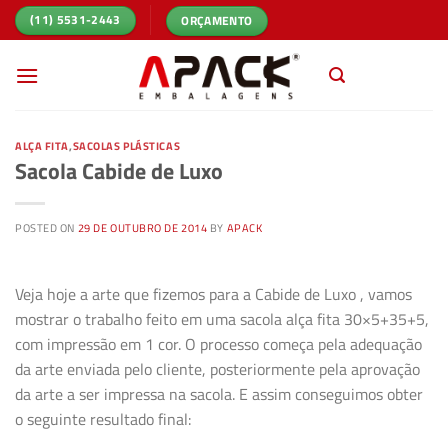
Skip
ORÇAMENTO
(11) 5531-2443
to
content
ALÇA FITA
,
SACOLAS PLÁSTICAS
Sacola Cabide de Luxo
POSTED ON
29 DE OUTUBRO DE 2014
BY
APACK
Veja hoje a arte que fizemos para a Cabide de Luxo , vamos
mostrar o trabalho feito em uma sacola alça fita 30×5+35+5,
com impressão em 1 cor. O processo começa pela adequação
da arte enviada pelo cliente, posteriormente pela aprovação
da arte a ser impressa na sacola. E assim conseguimos obter
o seguinte resultado final: