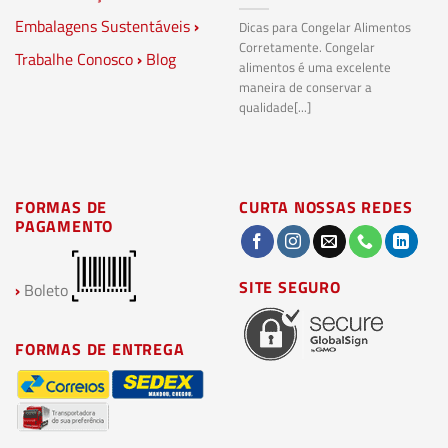
S
Embalagens Sustentáveis
›
P
Dicas para Congelar Alimentos
Corretamente. Congelar
Trabalhe Conosco
›
Blog
Pl
alimentos é uma excelente
Co
maneira de conservar a
bi
qualidade[...]
pl
ma
FORMAS DE
CURTA NOSSAS REDES
PAGAMENTO
SITE SEGURO
›
Boleto
FORMAS DE ENTREGA