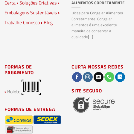
Certa
›
Soluções Criativas
›
ALIMENTOS CORRETAMENTE
C
S
Embalagens Sustentáveis
›
P
Dicas para Congelar Alimentos
Corretamente. Congelar
Trabalhe Conosco
›
Blog
Pl
alimentos é uma excelente
Co
maneira de conservar a
bi
qualidade[...]
pl
ma
FORMAS DE
CURTA NOSSAS REDES
PAGAMENTO
SITE SEGURO
›
Boleto
FORMAS DE ENTREGA