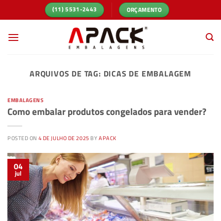
Skip
ORÇAMENTO
(11) 5531-2443
to
content
ARQUIVOS DE TAG:
DICAS DE EMBALAGEM
EMBALAGENS
Como embalar produtos congelados para vender?
POSTED ON
4 DE JULHO DE 2025
BY
APACK
04
jul