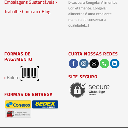
Embalagens Sustentáveis
›
P
Dicas para Congelar Alimentos
Corretamente. Congelar
Trabalhe Conosco
›
Blog
Pl
alimentos é uma excelente
Co
maneira de conservar a
bi
qualidade[...]
pl
ma
FORMAS DE
CURTA NOSSAS REDES
PAGAMENTO
SITE SEGURO
›
Boleto
FORMAS DE ENTREGA