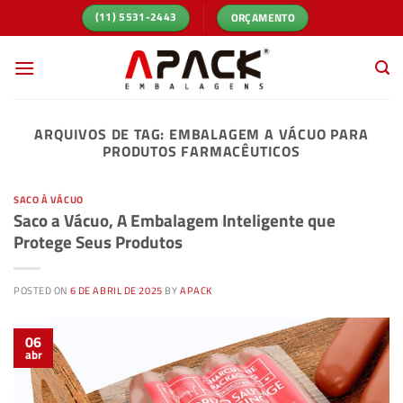
Skip
ORÇAMENTO
(11) 5531-2443
to
content
ARQUIVOS DE TAG:
EMBALAGEM A VÁCUO PARA
PRODUTOS FARMACÊUTICOS
SACO À VÁCUO
Saco a Vácuo, A Embalagem Inteligente que
Protege Seus Produtos
POSTED ON
6 DE ABRIL DE 2025
BY
APACK
06
abr