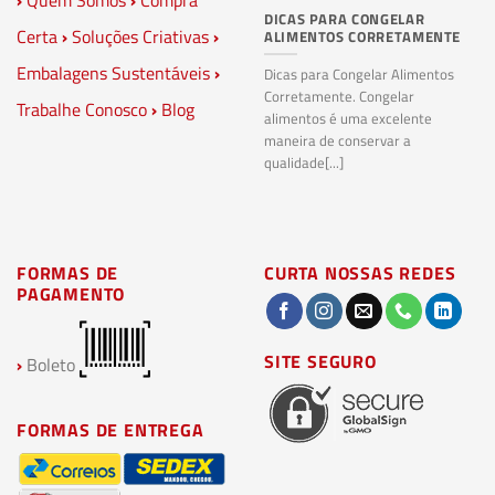
›
Quem Somos
›
Compra
DICAS PARA CONGELAR
PL
Certa
›
Soluções Criativas
›
ALIMENTOS CORRETAMENTE
C
S
Embalagens Sustentáveis
›
P
Dicas para Congelar Alimentos
Corretamente. Congelar
Trabalhe Conosco
›
Blog
Pl
alimentos é uma excelente
Co
maneira de conservar a
bi
qualidade[...]
pl
ma
FORMAS DE
CURTA NOSSAS REDES
PAGAMENTO
SITE SEGURO
›
Boleto
FORMAS DE ENTREGA