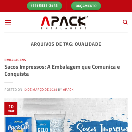
Skip
ORÇAMENTO
(11) 5531-2443
to
content
ARQUIVOS DE TAG:
QUALIDADE
EMBALAGENS
Sacos Impressos: A Embalagem que Comunica e
Conquista
POSTED ON
10 DE MARÇO DE 2025
BY
APACK
10
mar