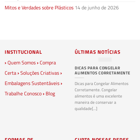
Mitos e Verdades sobre Plásticos
14 de junho de 2026
INSTITUCIONAL
ÚLTIMAS NOTÍCIAS
›
Quem Somos
›
Compra
DICAS PARA CONGELAR
PL
Certa
›
Soluções Criativas
›
ALIMENTOS CORRETAMENTE
C
S
Embalagens Sustentáveis
›
P
Dicas para Congelar Alimentos
Corretamente. Congelar
Trabalhe Conosco
›
Blog
Pl
alimentos é uma excelente
Co
maneira de conservar a
bi
qualidade[...]
pl
ma
FORMAS DE
CURTA NOSSAS REDES