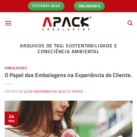
Skip
ORÇAMENTO
(11) 5531-2443
to
content
ARQUIVOS DE TAG:
SUSTENTABILIDADE E
CONSCIÊNCIA AMBIENTAL
EMBALAGENS
O Papel das Embalagens na Experiência do Cliente.
POSTED ON
24 DE NOVEMBRO DE 2023
BY
APACK
24
nov