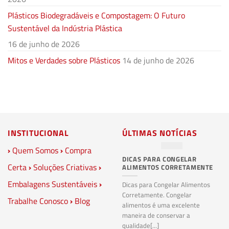
Plásticos Biodegradáveis e Compostagem: O Futuro
Sustentável da Indústria Plástica
16 de junho de 2026
Mitos e Verdades sobre Plásticos
14 de junho de 2026
INSTITUCIONAL
ÚLTIMAS NOTÍCIAS
›
Quem Somos
›
Compra
DICAS PARA CONGELAR
PL
Certa
›
Soluções Criativas
›
ALIMENTOS CORRETAMENTE
C
S
Embalagens Sustentáveis
›
P
Dicas para Congelar Alimentos
Corretamente. Congelar
Trabalhe Conosco
›
Blog
Pl
alimentos é uma excelente
Co
maneira de conservar a
bi
qualidade[...]