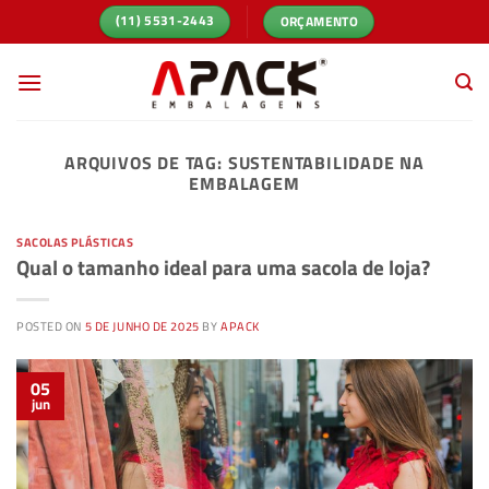
Skip
ORÇAMENTO
(11) 5531-2443
to
content
ARQUIVOS DE TAG:
SUSTENTABILIDADE NA
EMBALAGEM
SACOLAS PLÁSTICAS
Qual o tamanho ideal para uma sacola de loja?
POSTED ON
5 DE JUNHO DE 2025
BY
APACK
05
jun