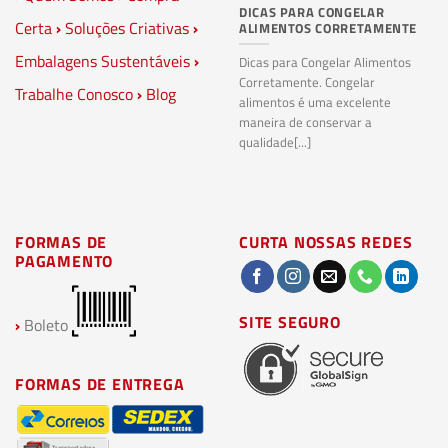
DICAS PARA CONGELAR
PL
Certa
›
Soluções Criativas
›
ALIMENTOS CORRETAMENTE
C
S
Embalagens Sustentáveis
›
P
Dicas para Congelar Alimentos
Corretamente. Congelar
Trabalhe Conosco
›
Blog
Pl
alimentos é uma excelente
Co
maneira de conservar a
bi
qualidade[...]
pl
ma
FORMAS DE
CURTA NOSSAS REDES
PAGAMENTO
SITE SEGURO
›
Boleto
FORMAS DE ENTREGA