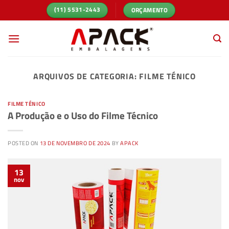
Skip
ORÇAMENTO
(11) 5531-2443
to
content
ARQUIVOS DE CATEGORIA:
FILME TÉNICO
FILME TÉNICO
A Produção e o Uso do Filme Técnico
POSTED ON
13 DE NOVEMBRO DE 2024
BY
APACK
13
nov