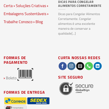
DICAS PARA CONGELAR
PL
Certa
›
Soluções Criativas
›
ALIMENTOS CORRETAMENTE
C
S
Embalagens Sustentáveis
›
P
Dicas para Congelar Alimentos
Corretamente. Congelar
Trabalhe Conosco
›
Blog
Pl
alimentos é uma excelente
Co
maneira de conservar a
bi
qualidade[...]
pl
ma
FORMAS DE
CURTA NOSSAS REDES
PAGAMENTO
SITE SEGURO
›
Boleto
FORMAS DE ENTREGA