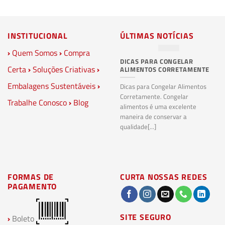
INSTITUCIONAL
ÚLTIMAS NOTÍCIAS
›
Quem Somos
›
Compra
DICAS PARA CONGELAR
PL
Certa
›
Soluções Criativas
›
ALIMENTOS CORRETAMENTE
C
S
Embalagens Sustentáveis
›
P
Dicas para Congelar Alimentos
Corretamente. Congelar
Trabalhe Conosco
›
Blog
Pl
alimentos é uma excelente
Co
maneira de conservar a
bi
qualidade[...]
pl
ma
FORMAS DE
CURTA NOSSAS REDES
PAGAMENTO
SITE SEGURO
›
Boleto