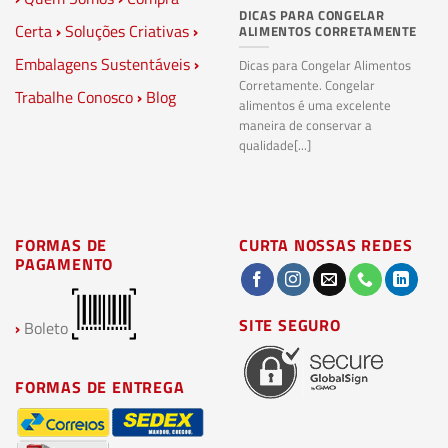
DICAS PARA CONGELAR
PL
Certa
›
Soluções Criativas
›
ALIMENTOS CORRETAMENTE
C
S
Embalagens Sustentáveis
›
P
Dicas para Congelar Alimentos
Corretamente. Congelar
Trabalhe Conosco
›
Blog
Pl
alimentos é uma excelente
Co
maneira de conservar a
bi
qualidade[...]
pl
ma
FORMAS DE
CURTA NOSSAS REDES
PAGAMENTO
SITE SEGURO
›
Boleto
FORMAS DE ENTREGA