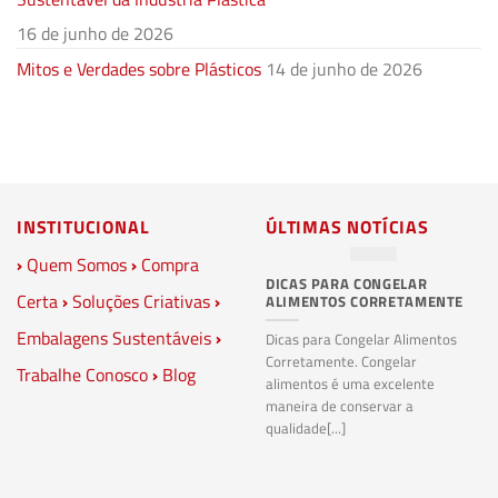
16 de junho de 2026
Mitos e Verdades sobre Plásticos
14 de junho de 2026
INSTITUCIONAL
ÚLTIMAS NOTÍCIAS
›
Quem Somos
›
Compra
DICAS PARA CONGELAR
PL
Certa
›
Soluções Criativas
›
ALIMENTOS CORRETAMENTE
C
S
Embalagens Sustentáveis
›
P
Dicas para Congelar Alimentos
Corretamente. Congelar
Trabalhe Conosco
›
Blog
Pl
alimentos é uma excelente
Co
maneira de conservar a
bi
qualidade[...]
pl
ma