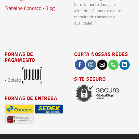
Corretamente. Congelar
Trabalhe Conosco
›
Blog
Pl
alimentos é uma excelente
Co
maneira de conservar a
bi
qualidade[...]
pl
ma
FORMAS DE
CURTA NOSSAS REDES
PAGAMENTO
SITE SEGURO
›
Boleto
FORMAS DE ENTREGA