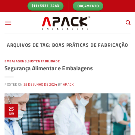
Skip
ORÇAMENTO
(11) 5531-2443
to
content
ARQUIVOS DE TAG:
BOAS PRÁTICAS DE FABRICAÇÃO
EMBALAGENS
,
SUSTENTABILIDADE
Segurança Alimentar e Embalagens
POSTED ON
25 DE JUNHO DE 2024
BY
APACK
25
jun