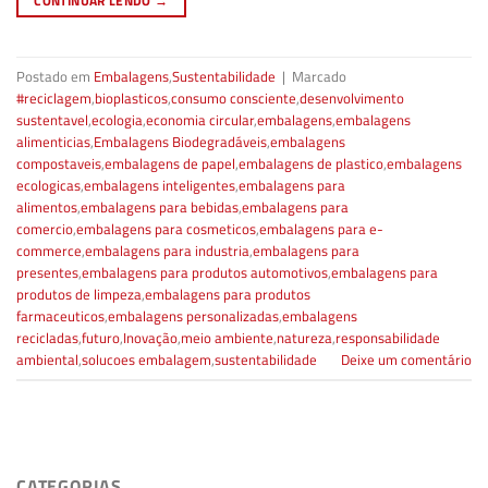
CONTINUAR LENDO
→
Postado em
Embalagens
,
Sustentabilidade
|
Marcado
#reciclagem
,
bioplasticos
,
consumo consciente
,
desenvolvimento
sustentavel
,
ecologia
,
economia circular
,
embalagens
,
embalagens
alimenticias
,
Embalagens Biodegradáveis
,
embalagens
compostaveis
,
embalagens de papel
,
embalagens de plastico
,
embalagens
ecologicas
,
embalagens inteligentes
,
embalagens para
alimentos
,
embalagens para bebidas
,
embalagens para
comercio
,
embalagens para cosmeticos
,
embalagens para e-
commerce
,
embalagens para industria
,
embalagens para
presentes
,
embalagens para produtos automotivos
,
embalagens para
produtos de limpeza
,
embalagens para produtos
farmaceuticos
,
embalagens personalizadas
,
embalagens
recicladas
,
futuro
,
Inovação
,
meio ambiente
,
natureza
,
responsabilidade
ambiental
,
solucoes embalagem
,
sustentabilidade
Deixe um comentário
CATEGORIAS