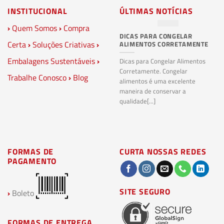
INSTITUCIONAL
ÚLTIMAS NOTÍCIAS
›
Quem Somos
›
Compra
DICAS PARA CONGELAR
PL
Certa
›
Soluções Criativas
›
ALIMENTOS CORRETAMENTE
C
S
Embalagens Sustentáveis
›
P
Dicas para Congelar Alimentos
Corretamente. Congelar
Trabalhe Conosco
›
Blog
Pl
alimentos é uma excelente
Co
maneira de conservar a
bi
qualidade[...]
pl
ma
FORMAS DE
CURTA NOSSAS REDES
PAGAMENTO
SITE SEGURO
›
Boleto
FORMAS DE ENTREGA