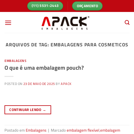
Skip
ORÇAMENTO
(11) 5531-2443
to
content
ARQUIVOS DE TAG:
EMBALAGENS PARA COSMETICOS
EMBALAGENS
O que é uma embalagem pouch?
POSTED ON
23 DE MAIO DE 2025
BY
APACK
CONTINUAR LENDO
→
Postado em
Embalagens
|
Marcado
embalagem flexível
,
embalagem