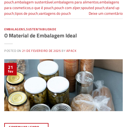
pouch
,
embalagem sustentável
,
embalagens para alimentos
,
embalagens
para cosmeticos
,
o que é pouch
,
pouch com zíper
,
spouted pouch
,
stand up
pouch
,
tipos de pouch
,
vantagens do pouch
Deixe um comentário
EMBALAGENS
,
SUSTENTABILIDADE
O Material de Embalagem Ideal
POSTED ON
21 DE FEVEREIRO DE 2025
BY
APACK
21
fev