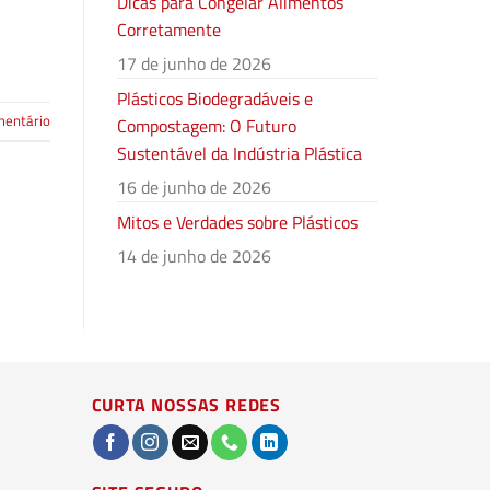
Dicas para Congelar Alimentos
Corretamente
17 de junho de 2026
Plásticos Biodegradáveis e
mentário
Compostagem: O Futuro
Sustentável da Indústria Plástica
16 de junho de 2026
Mitos e Verdades sobre Plásticos
14 de junho de 2026
CURTA NOSSAS REDES
MITOS E VERDADES SOBRE
ONDE DOAR EMBALAG
PLÁSTICOS
UMA GUIA PRÁTICO