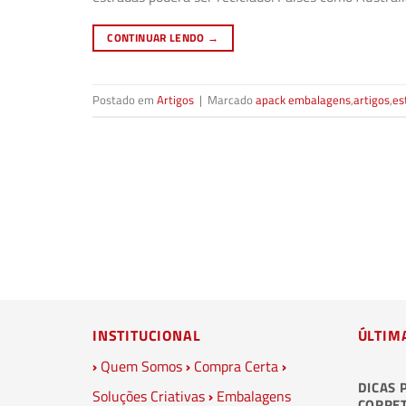
CONTINUAR LENDO
→
Postado em
Artigos
|
Marcado
apack embalagens
,
artigos
,
es
INSTITUCIONAL
ÚLTIM
›
Quem Somos
›
Compra Certa
›
DICAS 
Soluções Criativas
›
Embalagens
CORRE