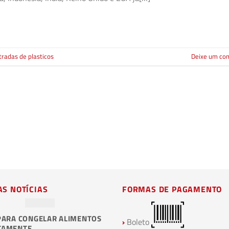
tradas de plasticos
Deixe um co
AS NOTÍCIAS
FORMAS DE PAGAMENTO
PARA CONGELAR ALIMENTOS
PLÁSTICOS BIODEGRADÁVEIS E
›
Boleto
TAMENTE
COMPOSTAGEM: O FUTURO