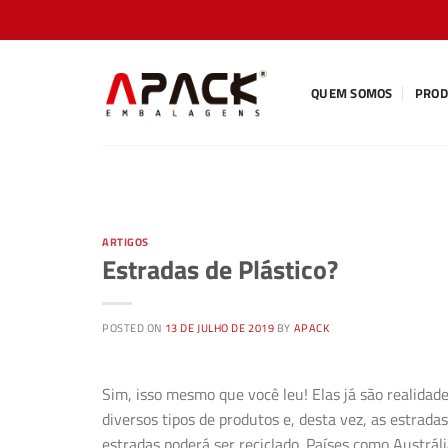
Skip
to
content
QUEM SOMOS
PROD
ARTIGOS
Estradas de Plástico?
POSTED ON
13 DE JULHO DE 2019
BY
APACK
Sim, isso mesmo que você leu! Elas já são realidade
diversos tipos de produtos e, desta vez, as estrada
estradas poderá ser reciclado. Países como Austráli