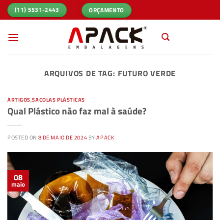
Skip
ORÇAMENTO
(11) 5531-2443
to
content
ARQUIVOS DE TAG:
FUTURO VERDE
ARTIGOS
,
SACOLAS PLÁSTICAS
Qual Plástico não faz mal à saúde?
POSTED ON
8 DE MAIO DE 2024
BY
APACK
08
maio