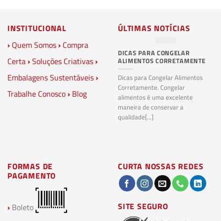
INSTITUCIONAL
ÚLTIMAS NOTÍCIAS
›
Quem Somos
›
Compra
DICAS PARA CONGELAR
PL
Certa
›
Soluções Criativas
›
ALIMENTOS CORRETAMENTE
C
S
Embalagens Sustentáveis
›
P
Dicas para Congelar Alimentos
Corretamente. Congelar
Trabalhe Conosco
›
Blog
Pl
alimentos é uma excelente
Co
maneira de conservar a
bi
qualidade[...]
pl
ma
FORMAS DE
CURTA NOSSAS REDES
PAGAMENTO
SITE SEGURO
›
Boleto