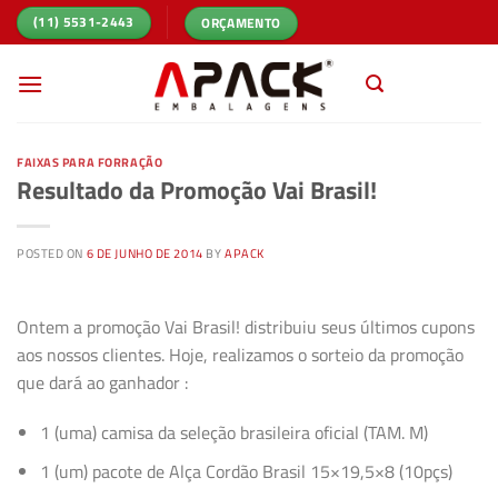
Skip
ORÇAMENTO
(11) 5531-2443
to
content
FAIXAS PARA FORRAÇÃO
Resultado da Promoção Vai Brasil!
POSTED ON
6 DE JUNHO DE 2014
BY
APACK
Ontem a promoção Vai Brasil! distribuiu seus últimos cupons
aos nossos clientes. Hoje, realizamos o sorteio da promoção
que dará ao ganhador :
1 (uma) camisa da seleção brasileira oficial (TAM. M)
1 (um) pacote de Alça Cordão Brasil 15×19,5×8 (10pçs)