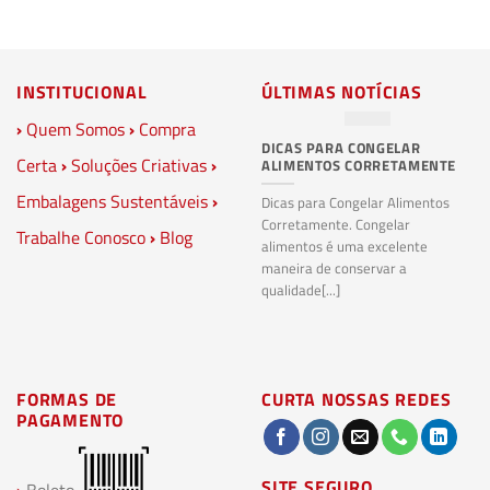
INSTITUCIONAL
ÚLTIMAS NOTÍCIAS
›
Quem Somos
›
Compra
DICAS PARA CONGELAR
PL
Certa
›
Soluções Criativas
›
ALIMENTOS CORRETAMENTE
C
S
Embalagens Sustentáveis
›
P
Dicas para Congelar Alimentos
Corretamente. Congelar
Trabalhe Conosco
›
Blog
Pl
alimentos é uma excelente
Co
maneira de conservar a
bi
qualidade[...]
pl
ma
FORMAS DE
CURTA NOSSAS REDES
PAGAMENTO
SITE SEGURO