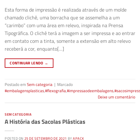
Esta forma de impressão é realizada através de um molde
chamado clichê, uma borracha que se assemelha a um
“carimbo” com uma área em relevo, inspirada na Prensa
Tipográfica. O clichê terá a imagem a ser impressa e ao entrar
em contato com a tinta, somente a extensão em alto relevo
receberá a cor, enquanto[…]
CONTINUAR LENDO
→
Postado em
Sem categoria
|
Marcado
#embalagensplasticas
,
#flexografia
,
#impressaodeembalagens
,
#sacosimpres
Deixe um comentário
SEM CATEGORIA
A História das Sacolas Plásticas
POSTED ON
25 DE SETEMBRO DE 2021
BY
APACK