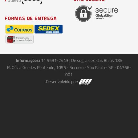
›
Boleto
FORMAS DE ENTREGA
Informações:
11 5531-2443
| De seg. a sex. das 8h às 18h
R. Olívia Guedes Penteado, 1055 - Socorro - São Paulo - SP - 04766-
001
Desenvolvido por: