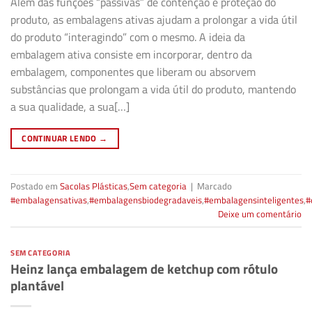
Além das funções “passivas” de contenção e proteção do
produto, as embalagens ativas ajudam a prolongar a vida útil
do produto “interagindo” com o mesmo. A ideia da
embalagem ativa consiste em incorporar, dentro da
embalagem, componentes que liberam ou absorvem
substâncias que prolongam a vida útil do produto, mantendo
a sua qualidade, a sua[…]
CONTINUAR LENDO
→
Postado em
Sacolas Plásticas
,
Sem categoria
|
Marcado
#embalagensativas
,
#embalagensbiodegradaveis
,
#embalagensinteligentes
,
#
Deixe um comentário
SEM CATEGORIA
Heinz lança embalagem de ketchup com rótulo
plantável