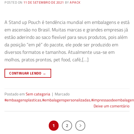
POSTED ON
11 DE SETEMBRO DE 2021
BY
APACK
A Stand up Pouch é tendência mundial em embalagens e está
em ascensão no Brasil. Muitas marcas e grandes empresas já
estão aderindo ao saco flexível para seus produtos, pois além
da posição “em pé” do pacote, ele pode ser produzido em
diversos formatos e tamanhos. Atualmente usa-se em
molhos, pratos prontos, pet food, café,[…]
CONTINUAR LENDO
→
Postado em
Sem categoria
|
Marcado
#embaagensplasticas
,
#embalagenspersonalizadas
,
#impressaodeembalagen
Deixe um comentário
1
2