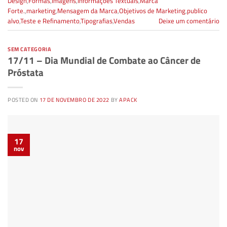
Design
,
Formas
,
Imagens
,
Informações Textuais
,
Marca
Forte.
,
marketing
,
Mensagem da Marca
,
Objetivos de Marketing
,
publico
alvo
,
Teste e Refinamento
,
Tipografias
,
Vendas
Deixe um comentário
SEM CATEGORIA
17/11 – Dia Mundial de Combate ao Câncer de
Próstata
POSTED ON
17 DE NOVEMBRO DE 2022
BY
APACK
17
nov